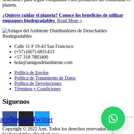
planeta.
¿Quieres cuidar el planeta? Conoce los beneficios de utilizar
empaques biodegradables
Read More »
Calle 11 # 19-43 San Francisco
(+57) (607) 6831433
+57 318 7883400
hola@amigosdelambiente.com
Política de Envíos
Política de Tratamiento de Datos
Política de Devoluciones
Términos y Condiciones
Síguenos
acebook
Instagram
Twitter
Copyright © 2022 Ami. Todos los derechos reservados a Ami