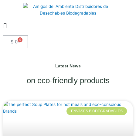
Skip
to
content
Flyout
Menu
0
Cart
$
0
Latest News
on eco-friendly products
ENVASES BIODEGRADABLES