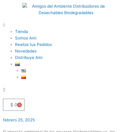
Ir
al
contenido
Flyout
Menu
Tienda
Somos Ami
Realiza tus Pedidos
Novedades
Distribuye Ami
$
0
0
Cart
febrero 25, 2025
El impacto ambiental de los envases biodegradables vs. los