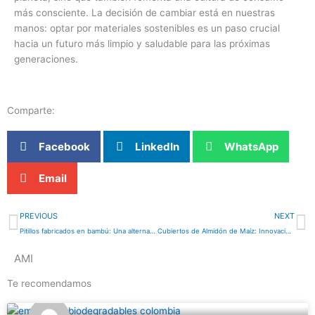
más consciente. La decisión de cambiar está en nuestras
manos: optar por materiales sostenibles es un paso crucial
hacia un futuro más limpio y saludable para las próximas
generaciones.
Comparte:
Facebook
LinkedIn
WhatsApp
Email
Prev
N
PREVIOUS
NEXT
Pitillos fabricados en bambú: Una alternativa ecológica y sostenible
Cubiertos de Almidón de Maíz: Innovación y Sostenibilidad para un Futuro sin Plástico
AMI
Te recomendamos