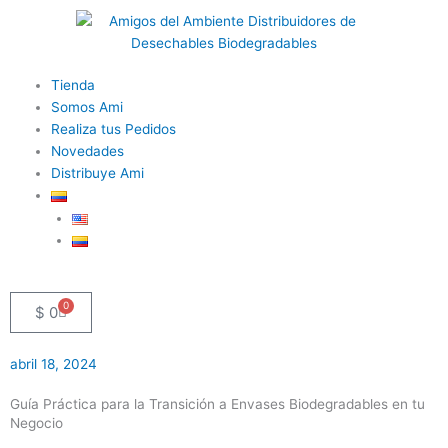
Ir
al
contenido
Flyout
Tienda
Menu
Somos Ami
Realiza tus Pedidos
Novedades
Distribuye Ami
0
Cart
$
0
abril 18, 2024
Guía Práctica para la Transición a Envases Biodegradables en tu
Negocio