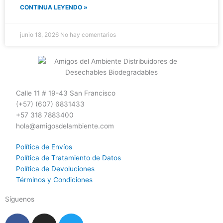
CONTINUA LEYENDO »
junio 18, 2026
No hay comentarios
Calle 11 # 19-43 San Francisco
(+57) (607) 6831433
+57 318 7883400
hola@amigosdelambiente.com
Política de Envíos
Política de Tratamiento de Datos
Política de Devoluciones
Términos y Condiciones
Síguenos
F
I
T