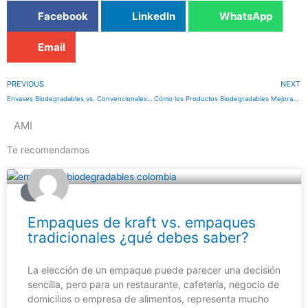
Facebook
LinkedIn
WhatsApp
Email
Prev
PREVIOUS
NEXT
Envases Biodegradables vs. Convencionales: Una Comparativa de Impacto Ambiental
Cómo los Productos Biodegradables Mejoran la Imagen de Marca y Atraen Clientes
AMI
Te recomendamos
BLOG
Empaques de kraft vs. empaques
tradicionales ¿qué debes saber?
La elección de un empaque puede parecer una decisión
sencilla, pero para un restaurante, cafetería, negocio de
domicilios o empresa de alimentos, representa mucho