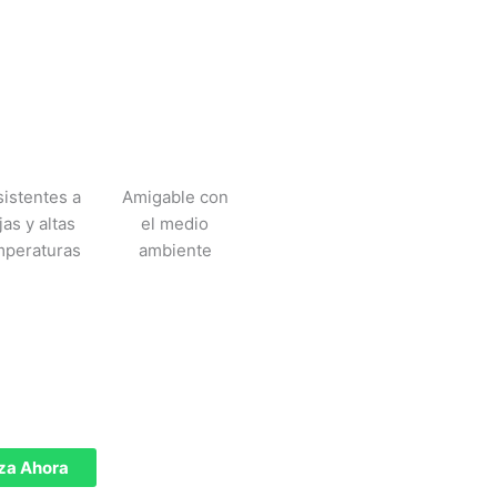
istentes a
Amigable con
jas y altas
el medio
mperaturas
ambiente
za Ahora