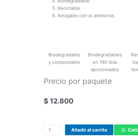
Biodegradable.
Reciclable.
Amigable con el ambiente.
Biodegradable
Biodegradables
Res
y compostable
en 180 días
ba
aproximados
te
Precio por paquete
$
12.800
Vaso
Añadir al carrito
Coti
16