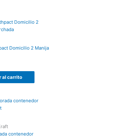
pact Domicilio 2 Manija
 al carrito
raft
rada contenedor