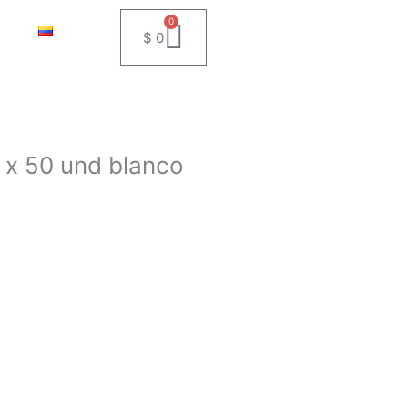
0
Cart
$
0
 x 50 und blanco