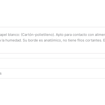
onz
frio
paquete
x
50
und
apel blanco: (Cartón-polietileno). Apto para contacto con alim
blanco
a la humedad. Su borde es anatómico, no tiene filos cortantes. 
cantidad
es