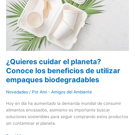
el
planeta?
Conoce
los
beneficios
de
utilizar
empaques
biodegradables
¿Quieres cuidar el planeta?
Conoce los beneficios de utilizar
empaques biodegradables
Novedades
/ Por
Ami - Amigos del Ambiente
Hoy en día ha aumentado la demanda mundial de consumir
alimentos envasados, asimismo es importante buscar
soluciones sostenibles para seguir comprando estos productos
sin contaminar el planeta.