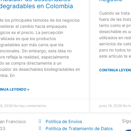
degradables en Colombia
Cuando se trata
fuera de las ins
e los principales temores de los negocios
tanto como el p
nsiderar el cambio hacia empaques
desechable es u
gicos es el precio. La percepción
utilizados en re
alizada es que los productos
servicios de cat
egradables son más caros que los
pero no todos lo
ncionales. Sin embargo, esta idea no
este artículo te
re refleja la realidad, especialmente
do se compra directamente a un
ibuidor de desechables biodegradables en
CONTINUA LEYEN
mbia. En
INUA LEYENDO »
 18, 2026
No hay comentarios
junio 18, 2026
No h
Síg
San Francisco
Política de Envíos
433
Política de Tratamiento de Datos