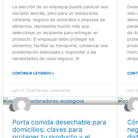
La elección de un empaque puede parecer una
Duran
decisión sencilla, pero para un restaurante,
sido 
cafetería, negocio de domicilios o empresa de
alime
alimentos, representa mucho más que
pana
seleccionar un recipiente para entregar un
de do
producto. El empaque debe proteger los
prote
alimentos, facilitar su transporte, conservar una
produ
presentación adecuada y responder a las
merc
necesidades de cada negocio. Al
empa
CONTINUA LEYENDO »
CONT
julio 27, 2026
No hay comentarios
julio 
BLOG
BLO
Porta comida desechable para
Cóm
domicilios: claves para
neg
proteger tu producto y el
dis