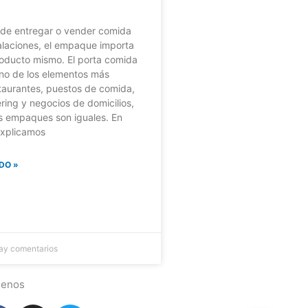
 de entregar o vender comida
talaciones, el empaque importa
roducto mismo. El porta comida
no de los elementos más
staurantes, puestos de comida,
ering y negocios de domicilios,
s empaques son iguales. En
 explicamos
DO »
ay comentarios
uenos