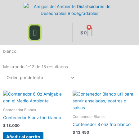
Ir
al
contenido
Flyout
0
Cart
Menu
$
0
blanco
Mostrando 1–12 de 15 resultados
Contenedor Blanco
Contenedor Blanco
Contenedor 5 onz frio blanco
Contenedor 8 onz frio blanco
$
13.000
$
13.450
Añadir al carrito