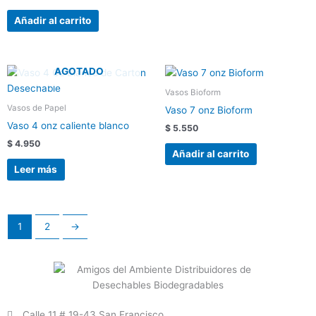
Añadir al carrito
AGOTADO
Vasos Bioform
Vasos de Papel
Vaso 7 onz Bioform
Vaso 4 onz caliente blanco
$
5.550
$
4.950
Añadir al carrito
Leer más
1
2
→
Calle 11 # 19-43 San Francisco